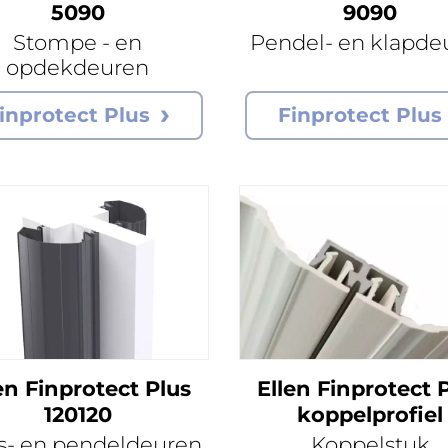
5090
9090
Stompe - en
Pendel- en klapde
opdekdeuren
inprotect Plus
Finprotect Plus
en Finprotect Plus
Ellen Finprotect 
120120
koppelprofiel
s- en pendeldeuren
Koppelstuk