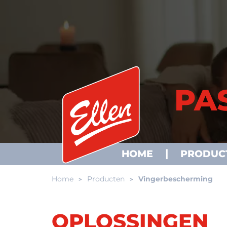
PA
HOME
PRODUC
Home
Producten
Vingerbescherming
OPLOSSINGEN