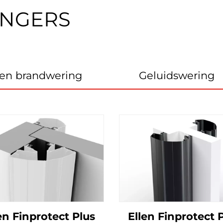
INGERS
 en brandwering
Geluidswering
en Finprotect Plus
Ellen Finprotect 