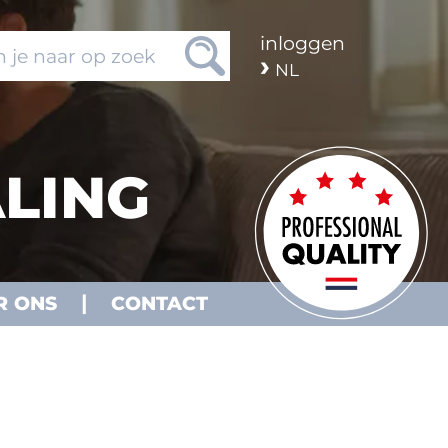
inloggen
NL
LING
R ONS
CONTACT