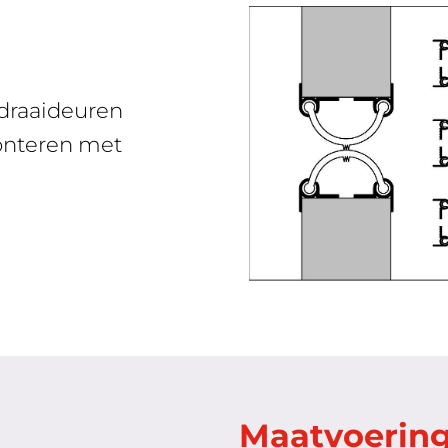
draaideuren
onteren met
Maatvoering