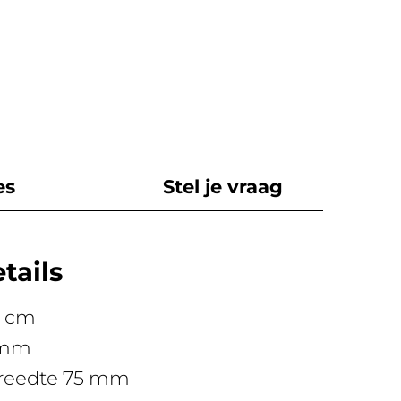
es
Stel je vraag
tails
0 cm
 mm
lbreedte 75 mm