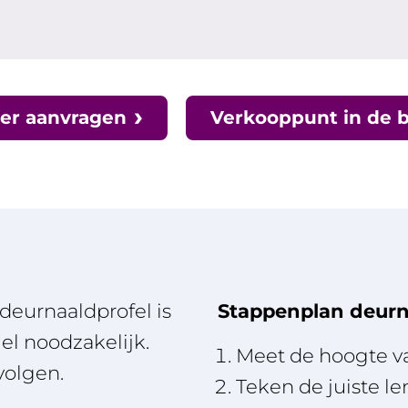
er aanvragen
Verkooppunt in de 
deurnaaldprofel is
Stappenplan deurn
iel noodzakelijk.
Meet de hoogte va
volgen.
Teken de juiste l