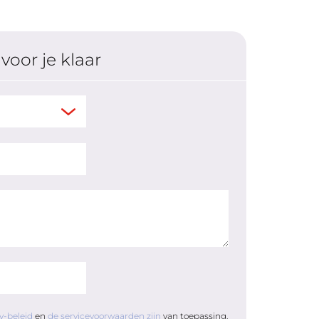
voor je klaar
y-beleid
en
de servicevoorwaarden zijn
van toepassing.