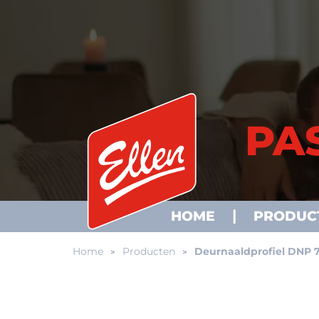
PA
HOME
PRODUC
Home
Producten
Deurnaaldprofiel DNP 