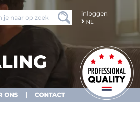
inloggen
NL
LING
R ONS
CONTACT