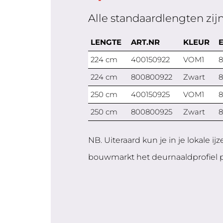
Alle standaardlengten zijn
LENGTE
ART.NR
KLEUR
E
224 cm
400150922
VOM1
8
224 cm
800800922
Zwart
8
250 cm
400150925
VOM1
8
250 cm
800800925
Zwart
8
NB. Uiteraard kun je in je lokale i
bouwmarkt het deurnaaldprofiel p