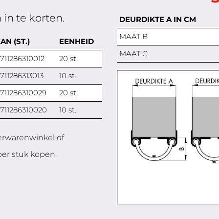
 in te korten.
DEURDIKTE A IN CM
MAAT B
AN (ST.)
EENHEID
MAAT C
711286310012
20 st.
711286313013
10 st.
711286310029
20 st.
711286310020
10 st.
jzerwarenwinkel of
er stuk kopen.