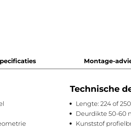
pecificaties
Montage-advi
Technische de
el
Lengte: 224 of 25
Deurdikte 50-60
eometrie
Kunststof profie