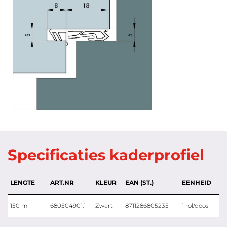
Specificaties kaderprofiel
LENGTE
ART.NR
KLEUR
EAN (ST.)
EENHEID
150 m
680504901.1
Zwart
8711286805235
1 rol/doos